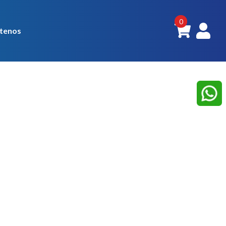
0
tenos