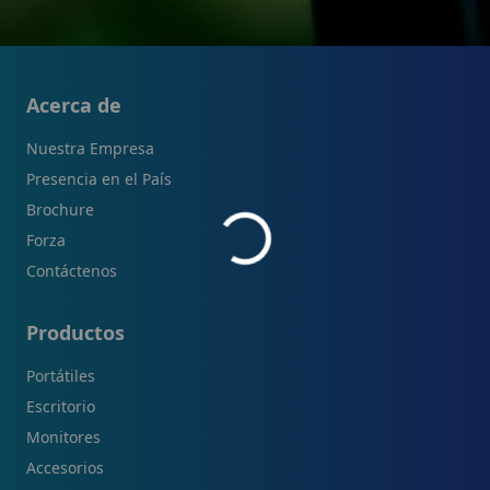
Soporte de Servicio
Tratamiento Selectivo
Acerca de
Nuestra Empresa
Baterias
Presencia en el País
Brochure
Empaques
Forza
Contáctenos
Programas Posconsumo
Productos
Certificaciones
Portátiles
Minerales de Conflicto
Escritorio
Monitores
Accesorios