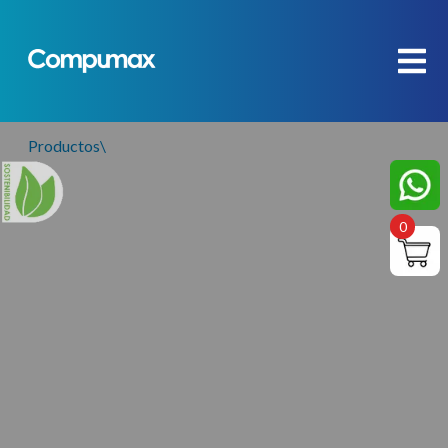
Productos
\
0